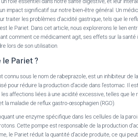
 un rôle essentiel dans notre santé digestive, et leur inter
 un impact significatif sur notre bien-être général. Un médi
r traiter les problèmes d’acidité gastrique, tels que le refl
st le Pariet. Dans cet article, nous explorerons le lien entr
nant comment ce médicament agit, ses effets sur la santé i
e lors de son utilisation.
 le Pariet ?
t connu sous le nom de rabeprazole, est un inhibiteur de 
lisé pour réduire la production d’acide dans l’estomac. Il 
r les affections liées à une acidité excessive, telles que le r
et la maladie de reflux gastro-œsophagien (RGO).
loquant une enzyme spécifique dans les cellules de la paroi
otons. Cette pompe est responsable de la production d’ac
e, le Pariet réduit la quantité d’acide produite, ce qui peu