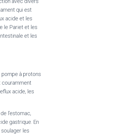
action avec divers
cament qui est
ux acide et les
e le Pariet et les
ntestinale et les
la pompe à protons
est couramment
eflux acide, les
 de l’estomac,
ide gastrique. En
t soulager les