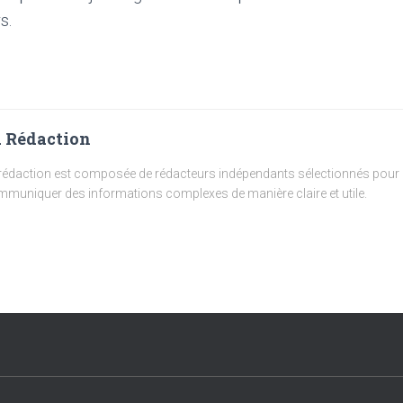
s.
 Rédaction
rédaction est composée de rédacteurs indépendants sélectionnés pour l
muniquer des informations complexes de manière claire et utile.