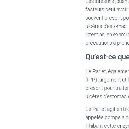
Les intestins jouent
facteurs peut avoir
souvent prescrit pou
ulcères d’estomac, e
intestins, en exami
précautions à prendr
Qu’est-ce que
Le Pariet, égalemen
(IPP) largement uti
prescrit pour traite
ulcères d’estomac 
Le Pariet agit en b
appelée pompe à pr
inhibant cette enzym