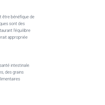
eut être bénéfique de
iques sont des
aurant l’équilibre
erait appropriée
anté intestinale.
es, des grains
alimentaires