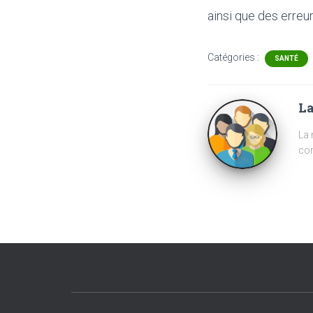
ainsi que des erreur
Catégories :
SANTÉ
La
La 
com