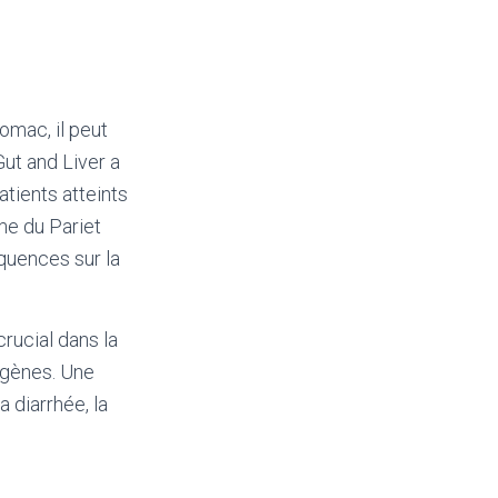
tomac, il peut
Gut and Liver a
atients atteints
me du Pariet
équences sur la
rucial dans la
hogènes. Une
 diarrhée, la