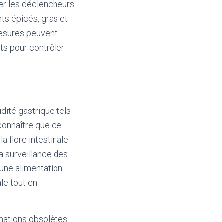
ter les déclencheurs
nts épicés, gras et
 mesures peuvent
ts pour contrôler
dité gastrique tels
econnaître que ce
a flore intestinale.
la surveillance des
une alimentation
ale tout en
mations obsolètes