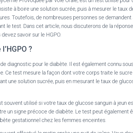
cémie Provoquée par voie Orale, est un test utilisé pour 
nsiste à boire une solution sucrée, puis à mesurer le taux 
ures. Toutefois, de nombreuses personnes se demandent s’
nt le test. Dans cet article, nous discuterons de la répons
 devez savoir sur le HGPO.
e l’HGPO ?
de diagnostic pour le diabète. Il est également connu sou
e. Ce test mesure la façon dont votre corps traite le sucre
ant une solution sucrée, puis en mesurant le taux de gluco
 souvent utilisé si votre taux de glucose sanguin à jeun 
être un signe précoce de diabète. Le test peut également êt
iabète gestationnel chez les femmes enceintes.