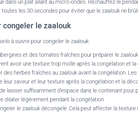
uk dans un plat allant au micro-ondes. Réchauffez-le pendan
toutes les 30 secondes pour éviter que le zaalouk ne brûl
 congeler le zaalouk
eils à suivre pour congeler le zaalouk :
ubergines et des tomates fraîches pour préparer le zaalou
nt avoir une texture trop molle après la congélation et la
er des herbes fraîches au zaalouk avant la congélation. Les
 leur saveur et leur texture après la congélation et la déc
de laisser suffisamment d’espace dans le contenant pour p
se dilater légèrement pendant la congélation.
ngeler le zaalouk décongelé. Cela peut affecter la texture e