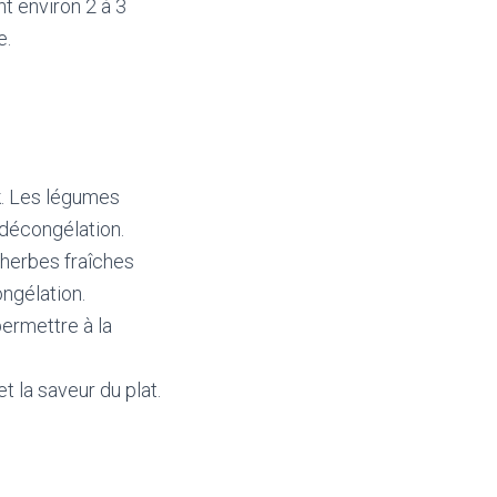
t environ 2 à 3
e.
k. Les légumes
 décongélation.
 herbes fraîches
ongélation.
ermettre à la
t la saveur du plat.