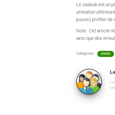
Le zaalouk est un p
utilisation ultérie
pouvez profiter de
Note : Cet article n
ainsi que des erreur
Catégories :
DIVERS
La
La 
com