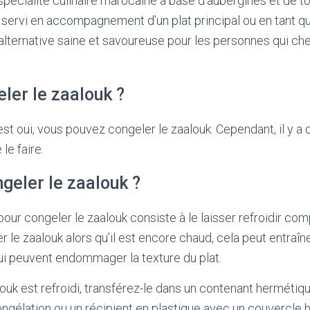
spécialité culinaire marocaine à base d’aubergines et de to
servi en accompagnement d’un plat principal ou en tant qu
alternative saine et savoureuse pour les personnes qui c
ler le zaalouk ?
st oui, vous pouvez congeler le zaalouk. Cependant, il y a
le faire.
eler le zaalouk ?
our congeler le zaalouk consiste à le laisser refroidir co
 le zaalouk alors qu’il est encore chaud, cela peut entraîn
ui peuvent endommager la texture du plat.
louk est refroidi, transférez-le dans un contenant herméti
congélation ou un récipient en plastique avec un couvercle 