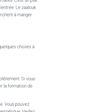
mates. C’est un plat
’entrée. Le zaalouk
herchent à manger
 quelques choses à
mplètement. Si vous
er la formation de
que. Vous pouvez
hermétique. Veillez