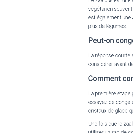
Le zaalouk est une 
végétarien souvent 
est également une 
plus de légumes.
Peut-on conge
La réponse courte e
considérer avant de 
Comment cong
La première étape p
essayez de congeler
cristaux de glace q
Une fois que le zaa
utiliser un sac de 