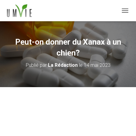
DÉPLI
Peut-on donner du Xanax à un
chien?
Publié par
La Rédaction
le
14 mai 2023