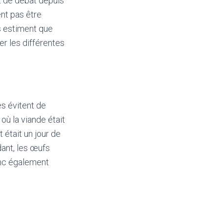
et de débat depuis
nt pas être
es estiment que
er les différentes
es évitent de
où la viande était
était un jour de
ant, les œufs
onc également