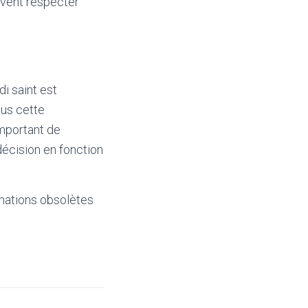
ivent respecter
i saint est
lus cette
important de
écision en fonction
mations obsolètes