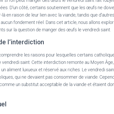
r si l’on peut manger des œufs le vendredi saint fait l’obj
es. D’un côté, certains soutiennent que les œufs ne doive
à en raison de leur lien avec la viande, tandis que d’autr
a aucun fondement réel. Dans cet article, nous allons explor
ts sur la question de manger des œufs le vendredi saint.
de l’interdiction
 comprendre les raisons pour lesquelles certains catholiqu
vendredi saint. Cette interdiction remonte au Moyen Âge, 
 aliment luxueux et réservé aux riches. Le vendredi saint 
holiques, qui ne devaient pas consommer de viande. Cepend
 comme un substitut acceptable de la viande et étaient d
uel