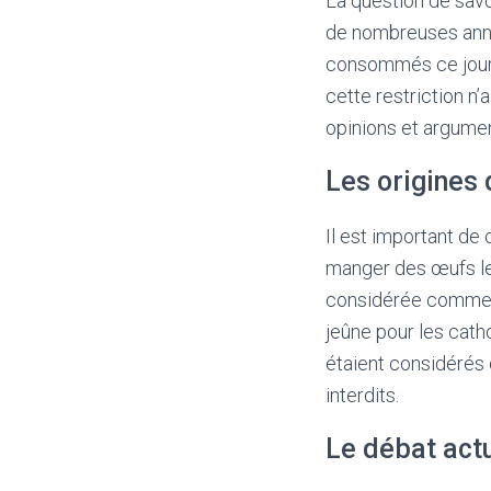
La question de savoi
de nombreuses anné
consommés ce jour-l
cette restriction n’
opinions et argumen
Les origines 
Il est important de
manger des œufs le 
considérée comme un
jeûne pour les cat
étaient considérés
interdits.
Le débat act