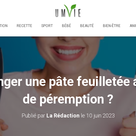
TION
RECETTE
SPORT
BÉBÉ
BEAUTÉ
BIEN-ÊTRE
AN
er une pâte feuilletée 
de péremption ?
Publié par
La Rédaction
le
10 juin 2023