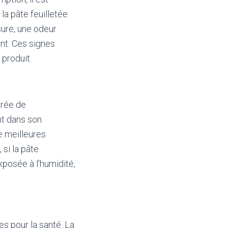
la pâte feuilletée
sure, une odeur
ent. Ces signes
produit.
urée de
nt dans son
e meilleures
si la pâte
xposée à l’humidité,
s pour la santé. La