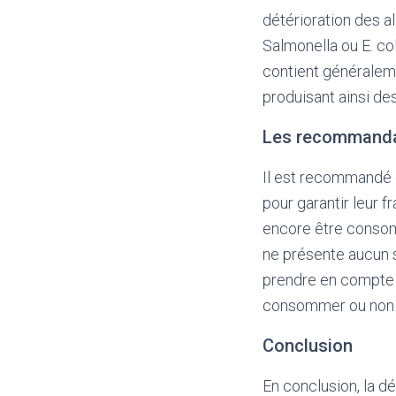
détérioration des a
Salmonella ou E. col
contient généraleme
produisant ainsi de
Les recommanda
Il est recommandé 
pour garantir leur f
encore être consom
ne présente aucun s
prendre en compte 
consommer ou non u
Conclusion
En conclusion, la d