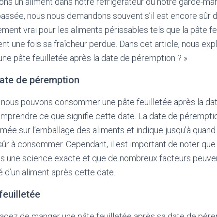
ns un aliment dans notre réfrigérateur ou notre garde-man
assée, nous nous demandons souvent s’il est encore sûr 
ement vrai pour les aliments périssables tels que la pâte fe
nt une fois sa fraîcheur perdue. Dans cet article, nous exp
une pâte feuilletée après la date de péremption ? »
ate de péremption
 nous pouvons consommer une pâte feuilletée après la dat
mprendre ce que signifie cette date. La date de pérempti
ée sur l’emballage des aliments et indique jusqu’à quand 
 sûr à consommer. Cependant, il est important de noter que
as une science exacte et que de nombreux facteurs peuvent
té d’un aliment après cette date.
feuilletée
gez de manger une pâte feuilletée après sa date de pérem