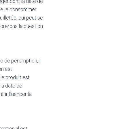
ger dont la date de
de le consommer.
uilletée, qui peut se
lorerons la question
e de péremption, il
on est
le produit est
 la date de
 influencer la
ption, il est