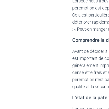
Lorsque nous trouvo
péremption est dép
Cela est particulièr
détériorer rapideme
: « Peut-on manger 
Comprendre la d
Avant de décider si
est important de co
généralement imprim
censé être frais et
péremption n’est p
qualité et la sécuri
L’état de la pâte 
Lorsque vous envisa