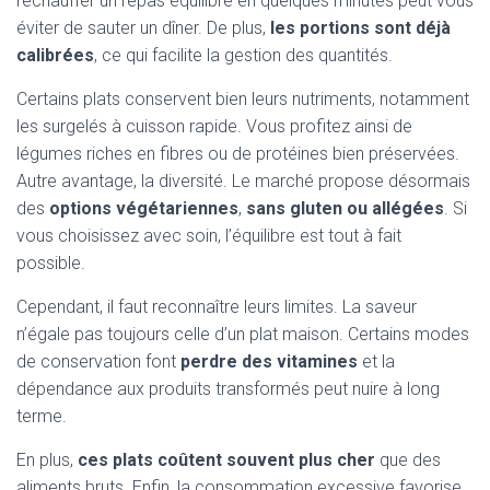
réchauffer un repas équilibré en quelques minutes peut vous
éviter de sauter un dîner. De plus,
les portions sont déjà
calibrées
, ce qui facilite la gestion des quantités.
Certains plats conservent bien leurs nutriments, notamment
les surgelés à cuisson rapide. Vous profitez ainsi de
légumes riches en fibres ou de protéines bien préservées.
Autre avantage, la diversité. Le marché propose désormais
des
options végétariennes
,
sans gluten ou allégées
. Si
vous choisissez avec soin, l’équilibre est tout à fait
possible.
Cependant, il faut reconnaître leurs limites. La saveur
n’égale pas toujours celle d’un plat maison. Certains modes
de conservation font
perdre des vitamines
et la
dépendance aux produits transformés peut nuire à long
terme.
En plus,
ces plats coûtent souvent plus cher
que des
aliments bruts. Enfin, la consommation excessive favorise