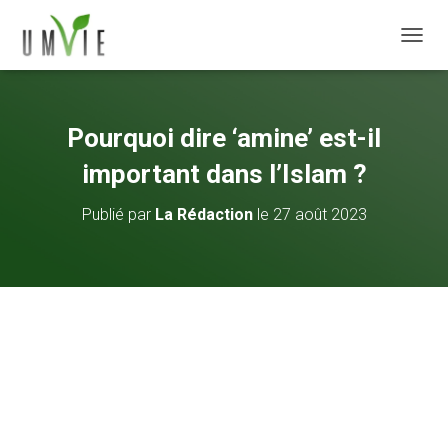
DÉPLI
Pourquoi dire ‘amine’ est-il
important dans l’Islam ?
Publié par
La Rédaction
le
27 août 2023