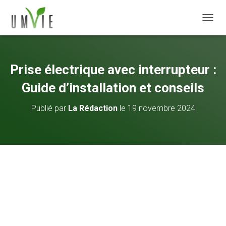
DÉPLI
Prise électrique avec interrupteur :
Guide d’installation et conseils
Publié par
La Rédaction
le
19 novembre 2024