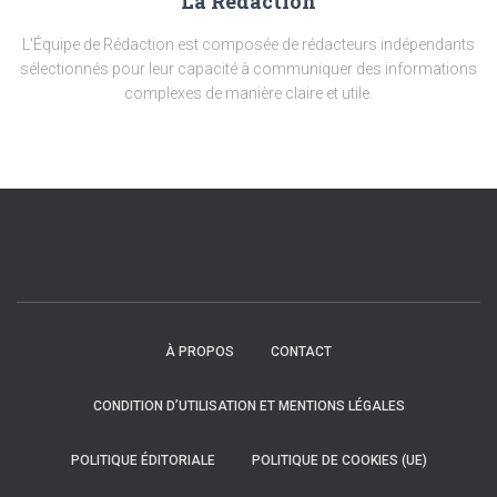
La Rédaction
L'Équipe de Rédaction est composée de rédacteurs indépendants
sélectionnés pour leur capacité à communiquer des informations
complexes de manière claire et utile.
À PROPOS
CONTACT
CONDITION D’UTILISATION ET MENTIONS LÉGALES
POLITIQUE ÉDITORIALE
POLITIQUE DE COOKIES (UE)