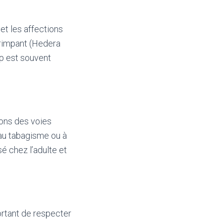
et les affections
 grimpant (Hedera
op est souvent
ions des voies
e au tabagisme ou à
isé chez l’adulte et
ortant de respecter