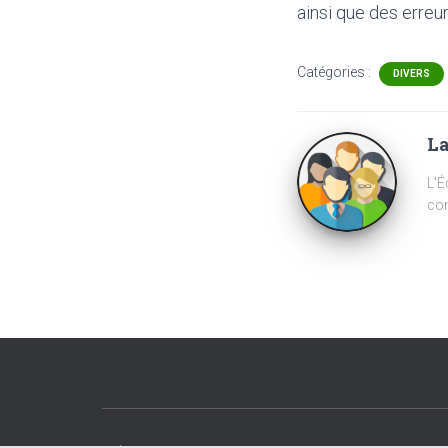
ainsi que des erreur
Catégories :
DIVERS
La
L'É
com