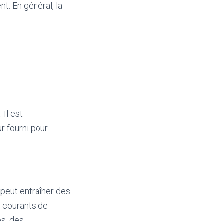
t. En général, la
Il est
r fourni pour
peut entraîner des
s courants de
es, des