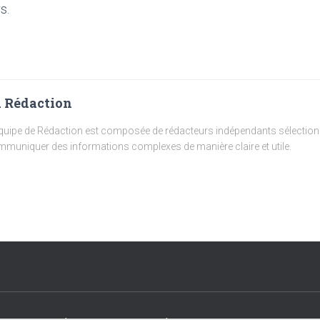
s.
 Rédaction
quipe de Rédaction est composée de rédacteurs indépendants sélectionn
muniquer des informations complexes de manière claire et utile.