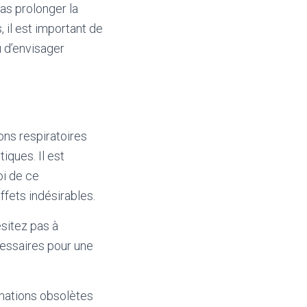
s prolonger la
 il est important de
u d’envisager
ons respiratoires
iques. Il est
oi de ce
ffets indésirables.
ésitez pas à
cessaires pour une
mations obsolètes