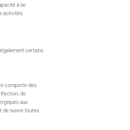
apacité à se
s activités
.
a également certains
ire comporte des
infection, de
lergiques aux
et de suivre toutes