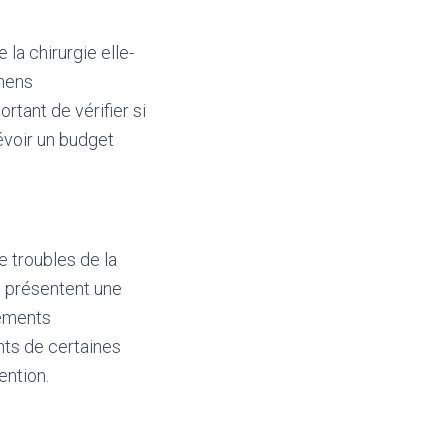
la chirurgie elle-
amens
rtant de vérifier si
évoir un budget
e troubles de la
i présentent une
tements
ints de certaines
ention.