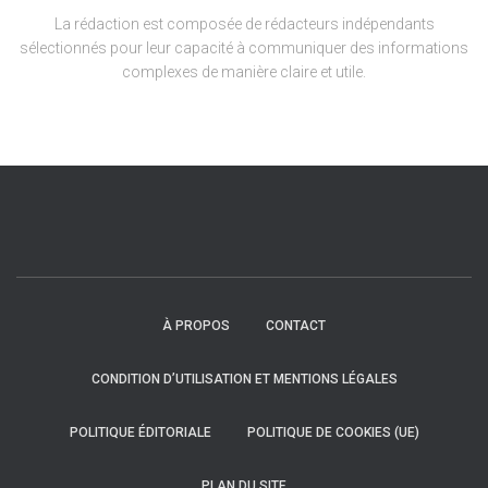
La rédaction est composée de rédacteurs indépendants
sélectionnés pour leur capacité à communiquer des informations
complexes de manière claire et utile.
À PROPOS
CONTACT
CONDITION D’UTILISATION ET MENTIONS LÉGALES
POLITIQUE ÉDITORIALE
POLITIQUE DE COOKIES (UE)
PLAN DU SITE