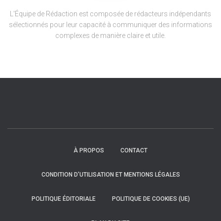
L'Équipe de Rédaction est composée de rédacteurs indépendants
sélectionnés pour leur capacité à communiquer des informations
complexes de manière claire et utile.
À PROPOS
CONTACT
CONDITION D’UTILISATION ET MENTIONS LÉGALES
POLITIQUE ÉDITORIALE
POLITIQUE DE COOKIES (UE)