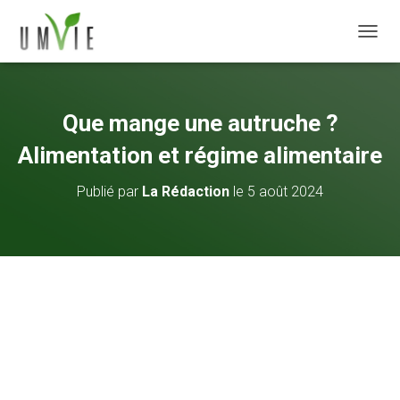
DÉPLI
Que mange une autruche ?
Alimentation et régime alimentaire
Publié par
La Rédaction
le
5 août 2024