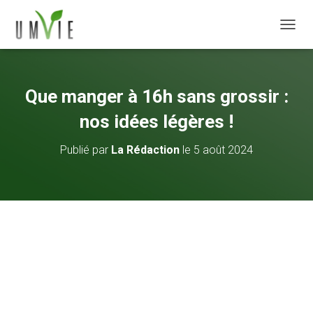
DÉPLI
Que manger à 16h sans grossir :
nos idées légères !
Publié par
La Rédaction
le
5 août 2024