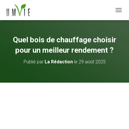
DÉPLI
Quel bois de chauffage choisir
pour un meilleur rendement ?
Publié par
La Rédaction
le
29 août 2025