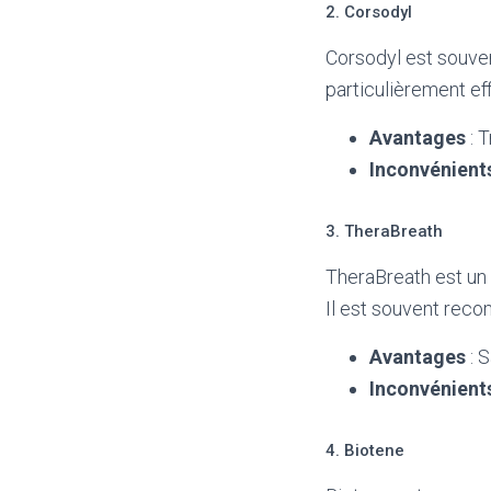
2. Corsodyl
Corsodyl est souven
particulièrement ef
Avantages
: 
Inconvénient
3. TheraBreath
TheraBreath est un 
Il est souvent rec
Avantages
: S
Inconvénient
4. Biotene