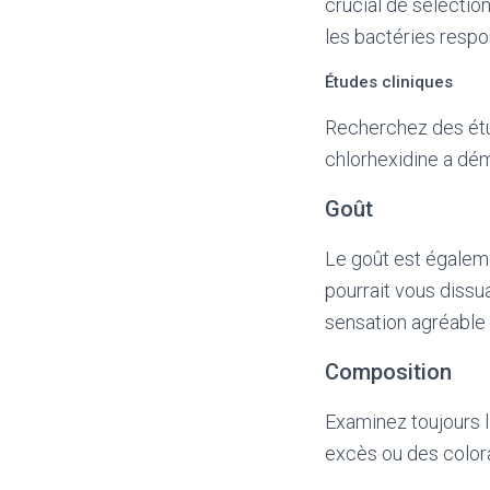
crucial de sélection
les bactéries respo
Études cliniques
Recherchez des étud
chlorhexidine a dém
Goût
Le goût est égalem
pourrait vous dissua
sensation agréable a
Composition
Examinez toujours l
excès ou des coloran