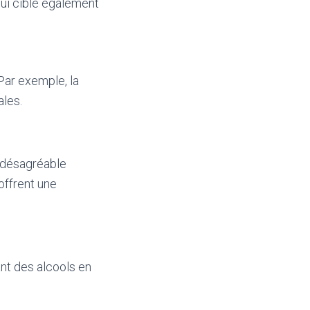
 qui cible également
Par exemple, la
ales.
t désagréable
 offrent une
ant des alcools en