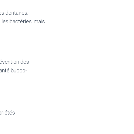
es dentaires.
 les bactéries, mais
révention des
santé bucco-
priétés