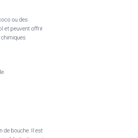
 coco ou des
l et peuvent offrir
 chimiques.
le.
n de bouche. Il est