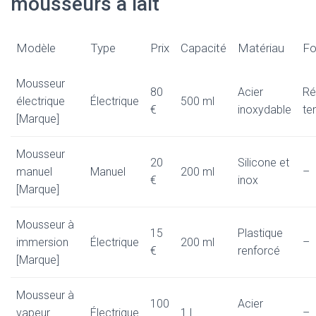
mousseurs à lait
Modèle
Type
Prix
Capacité
Matériau
Fo
Mousseur
80
Acier
Ré
électrique
Électrique
500 ml
€
inoxydable
te
[Marque]
Mousseur
20
Silicone et
manuel
Manuel
200 ml
–
€
inox
[Marque]
Mousseur à
15
Plastique
immersion
Électrique
200 ml
–
€
renforcé
[Marque]
Mousseur à
100
Acier
vapeur
Électrique
1 L
–