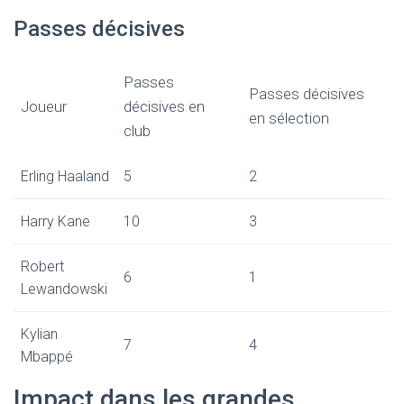
Passes décisives
Passes
Passes décisives
Joueur
décisives en
en sélection
club
Erling Haaland
5
2
Harry Kane
10
3
Robert
6
1
Lewandowski
Kylian
7
4
Mbappé
Impact dans les grandes