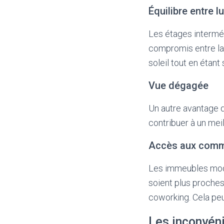
Équilibre entre l
Les étages interméd
compromis entre la 
soleil tout en étan
Vue dégagée
Un autre avantage d
contribuer à un mei
Accès aux comm
Les immeubles mode
soient plus proche
coworking. Cela peu
Les inconvén