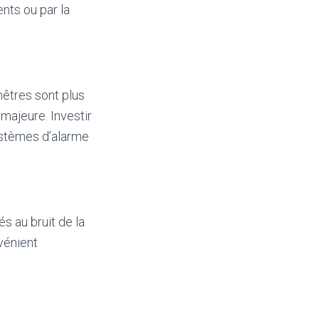
nts ou par la
nêtres sont plus
majeure. Investir
ystèmes d’alarme
s au bruit de la
vénient