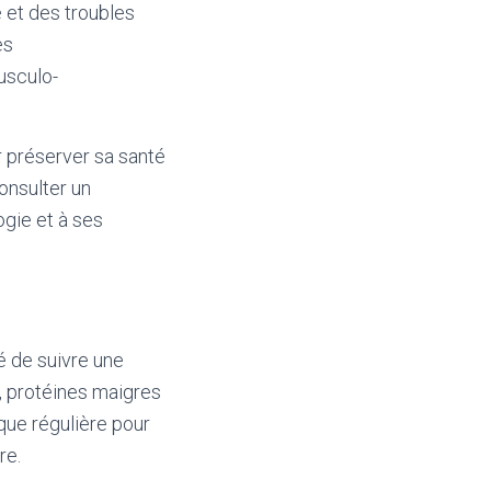
é et des troubles
es
usculo-
r préserver sa santé
onsulter un
ogie et à ses
é de suivre une
s, protéines maigres
que régulière pour
re.