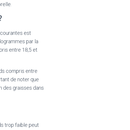
relle.
?
s courantes est
kilogrammes par la
pris entre 18,5 et
ids compris entre
rtant de noter que
on des graisses dans
s trop faible peut