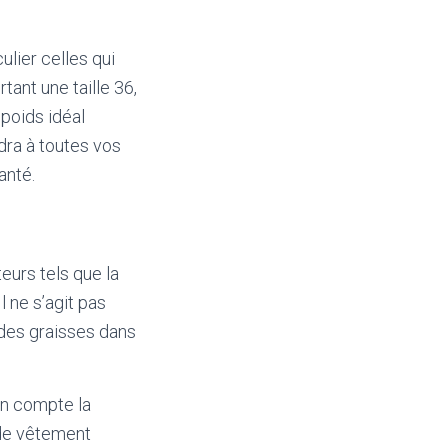
lier celles qui
ant une taille 36,
 poids idéal
dra à toutes vos
anté.
eurs tels que la
Il ne s’agit pas
 des graisses dans
 en compte la
 de vêtement