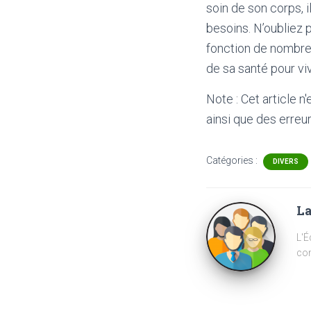
soin de son corps, i
besoins. N’oubliez 
fonction de nombreu
de sa santé pour v
Note : Cet article n
ainsi que des erreur
Catégories :
DIVERS
La
L'É
com