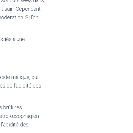
 sont utilisées dans
 sain. Cependant,
dération. Si l’on
sociés à une
acide malique, qui
s de l’acidité des
s brûlures
gastro-œsophagien
l’acidité des