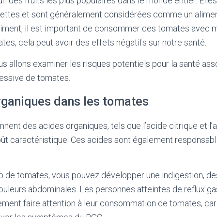
n des fruits les plus populaires dans le monde entier. Elles
ttes et sont généralement considérées comme un aliment
iment, il est important de consommer des tomates avec mo
es, cela peut avoir des effets négatifs sur notre santé.
ous allons examiner les risques potentiels pour la santé as
ssive de tomates.
rganiques dans les tomates
nent des acides organiques, tels que l’acide citrique et l’
oût caractéristique. Ces acides sont également responsable
p de tomates, vous pouvez développer une indigestion, de
ouleurs abdominales. Les personnes atteintes de reflux 
ment faire attention à leur consommation de tomates, car 