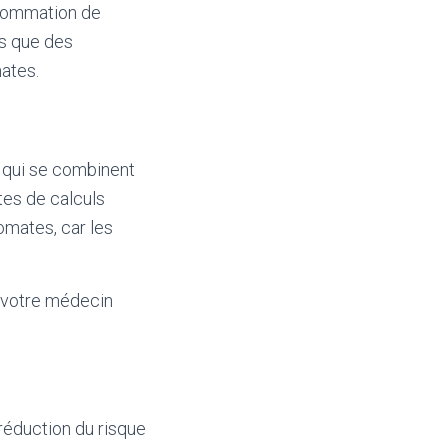
onsommation de
ls que des
ates.
 qui se combinent
tes de calculs
omates, car les
r votre médecin
réduction du risque