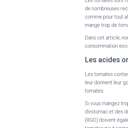
Les tomates sont l’u
de nombreuses rece
comme pour tout al
mange trop de tomat
Dans cet article, n
consommation exce
Les acides o
Les tomates contien
leur donnent leur g
tomates.
Si vous mangez tro
d’estomac et des d
(RGO) doivent égale