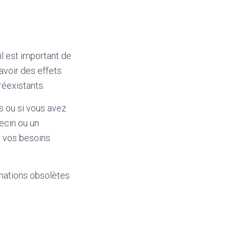
il est important de
voir des effets
réexistants.
 ou si vous avez
ecin ou un
 à vos besoins
mations obsolètes