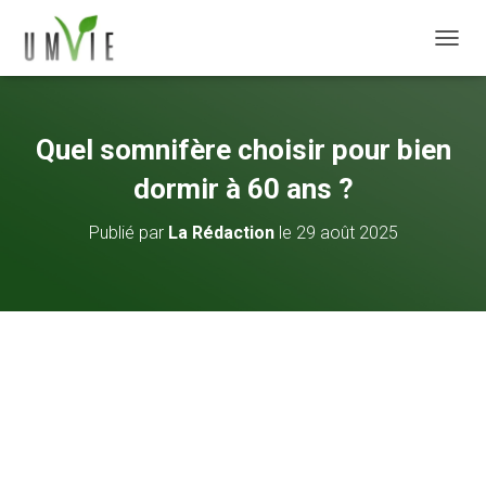
DÉPLI
Quel somnifère choisir pour bien
dormir à 60 ans ?
Publié par
La Rédaction
le
29 août 2025