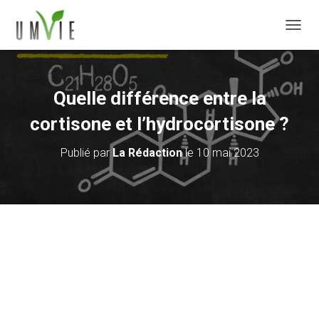
DÉPLI
Quelle différence entre la
cortisone et l’hydrocortisone ?
Publié par
La Rédaction
le
10 mai 2023