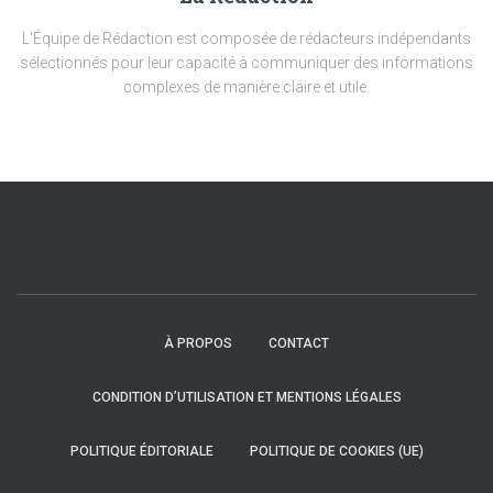
L'Équipe de Rédaction est composée de rédacteurs indépendants
sélectionnés pour leur capacité à communiquer des informations
complexes de manière claire et utile.
À PROPOS
CONTACT
CONDITION D’UTILISATION ET MENTIONS LÉGALES
POLITIQUE ÉDITORIALE
POLITIQUE DE COOKIES (UE)