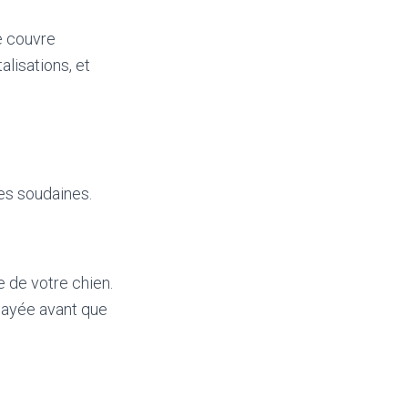
e couvre
alisations, et
es soudaines.
e de votre chien.
 payée avant que