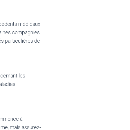
técédents médicaux
rtaines compagnies
s particulières de
ncernant les
aladies
commence à
rime, mais assurez-