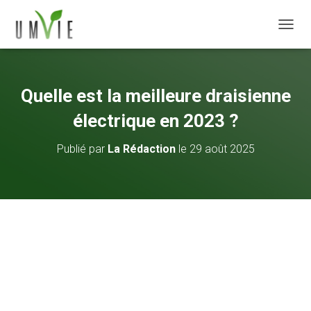
DÉPLI
Quelle est la meilleure draisienne
électrique en 2023 ?
Publié par
La Rédaction
le
29 août 2025