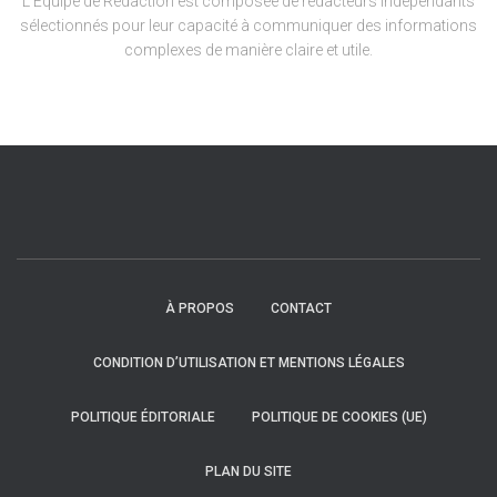
L'Équipe de Rédaction est composée de rédacteurs indépendants
sélectionnés pour leur capacité à communiquer des informations
complexes de manière claire et utile.
À PROPOS
CONTACT
CONDITION D’UTILISATION ET MENTIONS LÉGALES
POLITIQUE ÉDITORIALE
POLITIQUE DE COOKIES (UE)
PLAN DU SITE