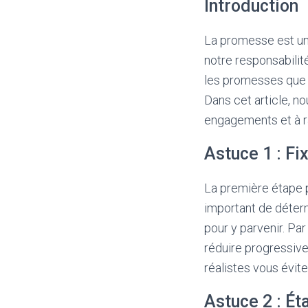
Introduction
La promesse est une
notre responsabilit
les promesses que l
Dans cet article, n
engagements et à 
Astuce 1 : Fi
La première étape po
important de déter
pour y parvenir. Pa
réduire progressiv
réalistes vous évit
Astuce 2 : Ét