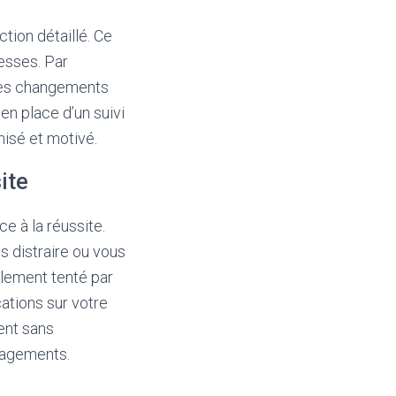
ction détaillé. Ce
esses. Par
 des changements
 en place d’un suivi
nisé et motivé.
ite
e à la réussite.
s distraire ou vous
ilement tenté par
cations sur votre
ent sans
gagements.