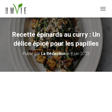
DÉPLI
Recette épinards au curry : Un
délice épicé pour les papilles
Publié par
La Rédaction
le
8 juin 2023