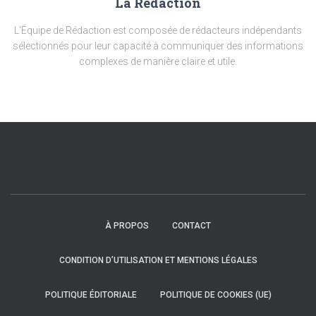
La Rédaction
L'Équipe de Rédaction est composée de rédacteurs indépendants
sélectionnés pour leur capacité à communiquer des informations
complexes de manière claire et utile.
À PROPOS
CONTACT
CONDITION D’UTILISATION ET MENTIONS LÉGALES
POLITIQUE ÉDITORIALE
POLITIQUE DE COOKIES (UE)