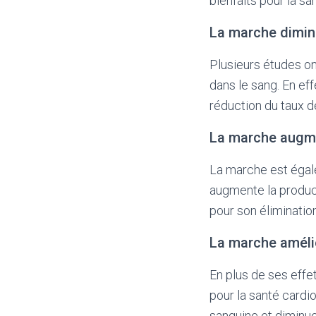
bienfaits pour la sa
La marche dimin
Plusieurs études on
dans le sang. En eff
réduction du taux d
La marche augme
La marche est égale
augmente la product
pour son élimination
La marche amélio
En plus de ses effe
pour la santé cardio
sanguine et diminue