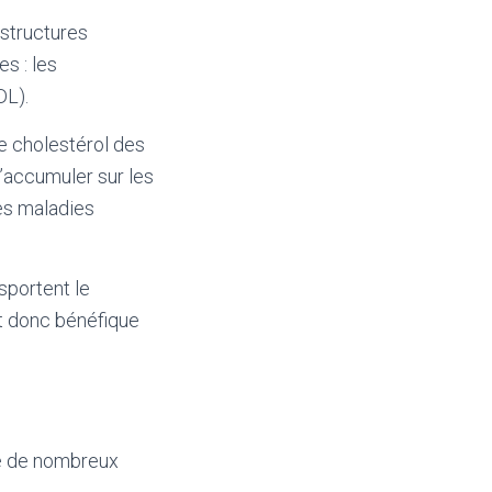
 structures
s : les
DL).
e cholestérol des
s’accumuler sur les
es maladies
sportent le
st donc bénéfique
te de nombreux