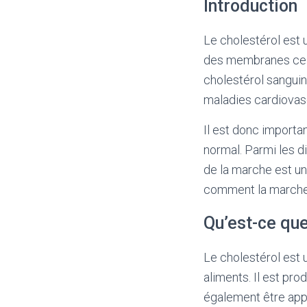
Introduction
Le cholestérol est 
des membranes cell
cholestérol sanguin
maladies cardiovasc
Il est donc importan
normal. Parmi les d
de la marche est une
comment la marche p
Qu’est-ce que
Le cholestérol est 
aliments. Il est pro
également être appo