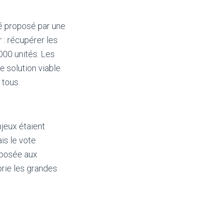
té proposé par une
 : récupérer les
000 unités. Les
e solution viable
 tous.
jeux étaient
is le vote
 posée aux
prie les grandes