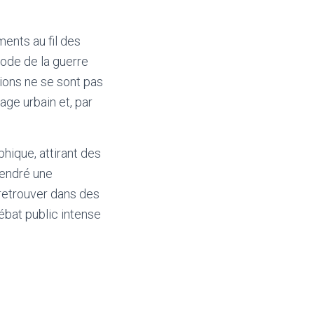
ments au fil des
iode de la guerre
ions ne se sont pas
age urbain et, par
hique, attirant des
gendré une
retrouver dans des
débat public intense