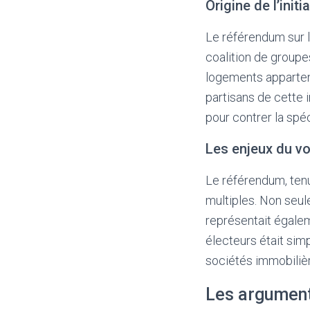
Origine de l’initi
Le référendum sur l
coalition de groupes
logements apparten
partisans de cette i
pour contrer la spé
Les enjeux du v
Le référendum, ten
multiples. Non seul
représentait égalem
électeurs était sim
sociétés immobilièr
Les argument