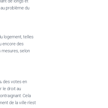
nant de longs et
s au problème du
u logement, telles
ou encore des
es mesures, selon
 % des votes en
r le droit au
ontraignant. Cela
nt de la ville n’est