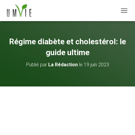
DÉPLI
Régime diabète et cholestérol: le
guide ultime
Publié par
La Rédaction
le
19 juin 2023