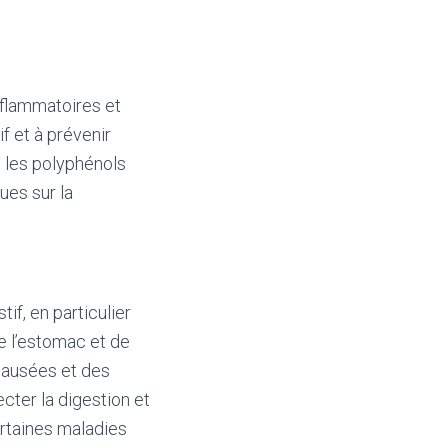
nflammatoires et
if et à prévenir
 les polyphénols
ues sur la
if, en particulier
e l’estomac et de
nausées et des
ecter la digestion et
ertaines maladies