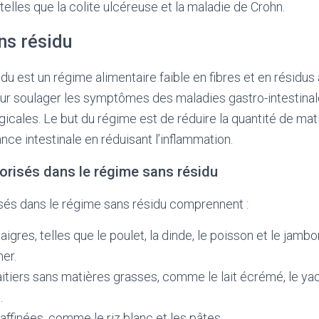
 telles que la colite ulcéreuse et la maladie de Crohn.
ns résidu
u est un régime alimentaire faible en fibres et en résidus a
ur soulager les symptômes des maladies gastro-intestinal
rgicales. Le but du régime est de réduire la quantité de mat
ance intestinale en réduisant l’inflammation.
orisés dans le régime sans résidu
sés dans le régime sans résidu comprennent :
gres, telles que le poulet, la dinde, le poisson et le jambon
mer.
aitiers sans matières grasses, comme le lait écrémé, le yao
.
affinées, comme le riz blanc et les pâtes.