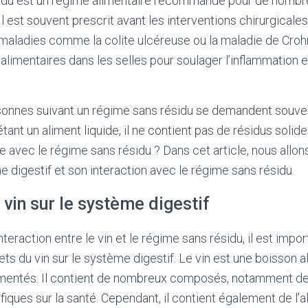
idu est un régime alimentaire recommandé pour de nombr
 Il est souvent prescrit avant les interventions chirurgicale
ladies comme la colite ulcéreuse ou la maladie de Crohn. 
alimentaires dans les selles pour soulager l’inflammation e
sonnes suivant un régime sans résidu se demandent souven
 étant un aliment liquide, il ne contient pas de résidus solid
 avec le régime sans résidu ? Dans cet article, nous allons
e digestif et son interaction avec le régime sans résidu.
 vin sur le système digestif
nteraction entre le vin et le régime sans résidu, il est impo
ts du vin sur le système digestif. Le vin est une boisson a
ermentés. Il contient de nombreux composés, notamment de
iques sur la santé. Cependant, il contient également de l’al