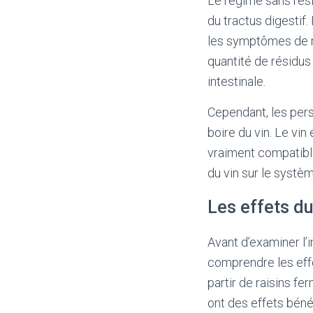
Le régime sans rés
du tractus digestif.
les symptômes de ma
quantité de résidus 
intestinale.
Cependant, les per
boire du vin. Le vin
vraiment compatible
du vin sur le systèm
Les effets du
Avant d’examiner l’i
comprendre les effe
partir de raisins f
ont des effets bénéf