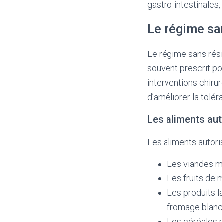
gastro-intestinales,
Le régime sa
Le régime sans résid
souvent prescrit po
interventions chiru
d’améliorer la tolér
Les aliments aut
Les aliments autori
Les viandes mai
Les fruits de 
Les produits l
fromage blanc
Les céréales r