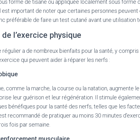
s forme de tisane ou appliquée localement sous forme d’
il est important de noter que certaines personnes peuvent ê
nc préférable de faire un test cutané avant une utilisation 
 de l’exercice physique
 régulier a de nombreux bienfaits pour la santé, y compris 
xercice qui peuvent aider à réparer les nerfs :
robique
e, comme la marche, la course ou la natation, augmente le 
vorise leur guérison et leur régénération. Il stimule égalem
s bénéfiques pour la santé des nerfs, telles que les fact
l est recommandé de pratiquer au moins 30 minutes d’exer
rois fois par semaine.
 renforcement musculaire