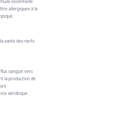
huile essentielle
tre allergiques à la
topique.
la santé des nerfs.
flux sanguin vers
ent la production de
eurs
cice aérobique