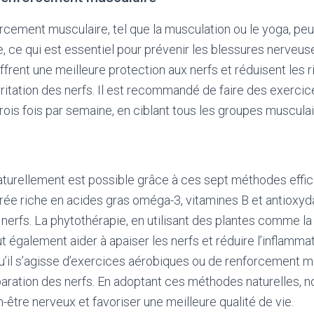
rcement musculaire, tel que la musculation ou le yoga, peut
bre, ce qui est essentiel pour prévenir les blessures nerve
offrent une meilleure protection aux nerfs et réduisent les 
ritation des nerfs. Il est recommandé de faire des exerc
rois fois par semaine, en ciblant tous les groupes musculai
aturellement est possible grâce à ces sept méthodes effi
brée riche en acides gras oméga-3, vitamines B et antioxyd
 nerfs. La phytothérapie, en utilisant des plantes comme la
t également aider à apaiser les nerfs et réduire l’inflammati
qu’il s’agisse d’exercices aérobiques ou de renforcement m
réparation des nerfs. En adoptant ces méthodes naturelles,
-être nerveux et favoriser une meilleure qualité de vie.