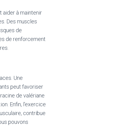
 aider à maintenir
uses. Des muscles
risques de
ices de renforcement
res.
caces. Une
ants peut favoriser
 racine de valériane
on. Enfin, l’exercice
usculaire, contribue
 nous pouvons