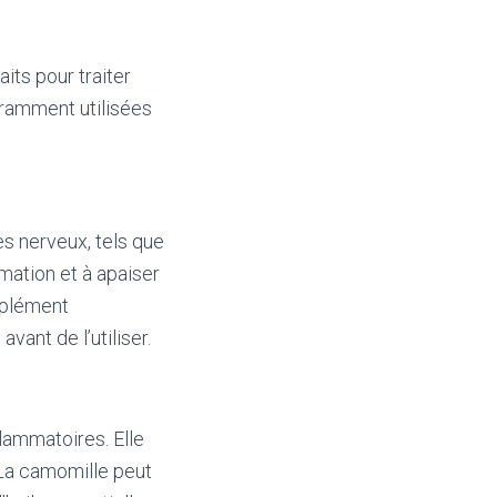
its pour traiter
uramment utilisées
es nerveux, tels que
mmation et à apaiser
mplément
vant de l’utiliser.
lammatoires. Elle
. La camomille peut