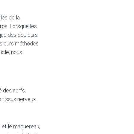
les de la
orps. Lorsque les
que des douleurs,
usieurs méthodes
ticle, nous
é des nerfs.
s tissus nerveux.
 et le maquereau,