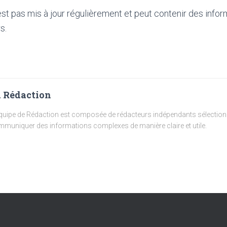
'est pas mis à jour régulièrement et peut contenir
des infor
s.
 Rédaction
quipe de Rédaction est composée de rédacteurs indépendants sélectionn
muniquer des informations complexes de manière claire et utile.