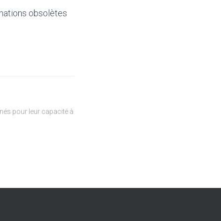
mations obsolètes
és pour leur capacité à