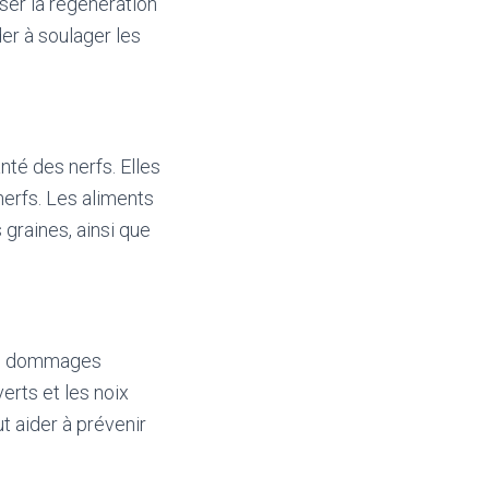
ser la régénération
der à soulager les
anté des nerfs. Elles
nerfs. Les aliments
 graines, ainsi que
des dommages
erts et les noix
t aider à prévenir