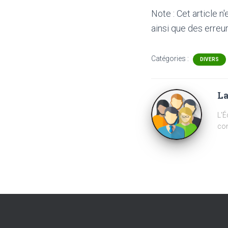
Note : Cet article n
ainsi que des erreur
Catégories :
DIVERS
La
L'É
com