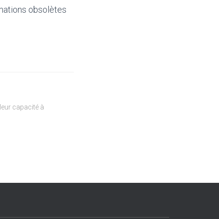
mations obsolètes
eur capacité à