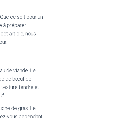
 Que ce soit pour un
e à préparer.
cet article, nous
our.
eau de viande. Le
nde de bœuf de
e texture tendre et
uf.
uche de gras. Le
surez-vous cependant