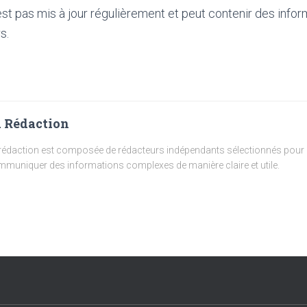
'est pas mis à jour régulièrement et peut contenir
des infor
s.
 Rédaction
rédaction est composée de rédacteurs indépendants sélectionnés pour l
muniquer des informations complexes de manière claire et utile.