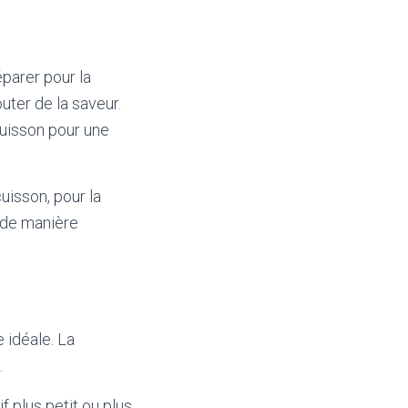
éparer pour la
uter de la saveur.
uisson pour une
cuisson, pour la
e de manière
e idéale. La
.
f plus petit ou plus