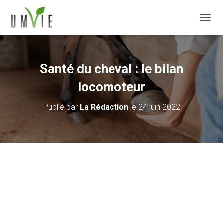
DÉPLI
Santé du cheval : le bilan
locomoteur
Publié par
La Rédaction
le
24 juin 2022