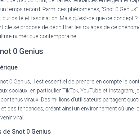
ique d’aujourd’hui, certaines tendances émergent et captu
n un temps record. Parmi ces phénomènes, "Snot 0 Genius" a
t curiosité et fascination. Mais qu’est-ce que ce concept ? 
article se propose de déchiffrer les rouages de ce phénom
culture numérique contemporaine.
not 0 Genius
érique
t 0 Genius, il est essentiel de prendre en compte le cont
ux sociaux, en particulier TikTok, YouTube et Instagram, jo
e contenus viraux. Des millions d’utilisateurs partagent qu
et des tendances, créant ainsi un environnement où une i
enir viral.
s de Snot 0 Genius