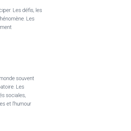
iper. Les défis, les
 phénomène. Les
timent
n monde souvent
atoire. Les
és sociales,
ues et l’humour