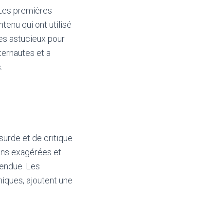
 Les premières
enu qui ont utilisé
es astucieux pour
ternautes et a
.
urde et de critique
ons exagérées et
tendue. Les
iques, ajoutent une