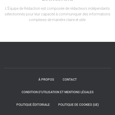
L'Équipe de Rédaction est composée de rédacteurs indépendants
sélectionnés pour leur capacité à communiquer des informations
complexes de manière claire et utile.
À PROPOS
CONTACT
CONDITION D’UTILISATION ET MENTIONS LÉGALES
POLITIQUE ÉDITORIALE
POLITIQUE DE COOKIES (UE)