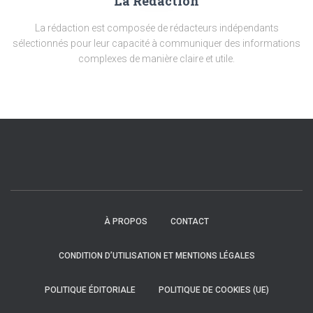
La Rédaction
La rédaction est composée de rédacteurs indépendants
sélectionnés pour leur capacité à communiquer des informations
complexes de manière claire et utile.
À PROPOS
CONTACT
CONDITION D’UTILISATION ET MENTIONS LÉGALES
POLITIQUE ÉDITORIALE
POLITIQUE DE COOKIES (UE)