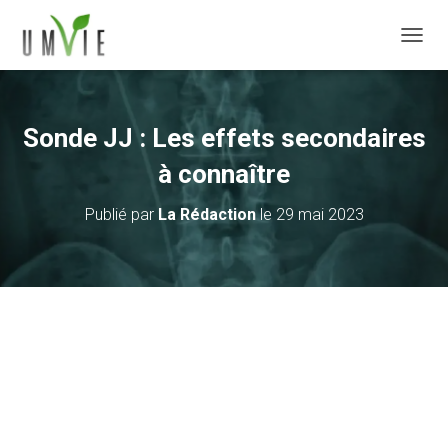
DÉPLI
Sonde JJ : Les effets secondaires
à connaître
Publié par
La Rédaction
le
29 mai 2023