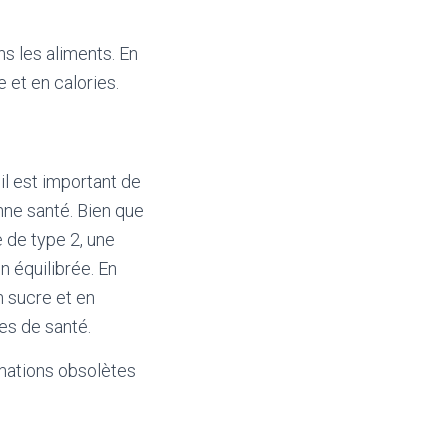
s les aliments. En
e et en calories.
il est important de
nne santé. Bien que
 de type 2, une
 équilibrée. En
n sucre et en
mes de santé.
mations obsolètes