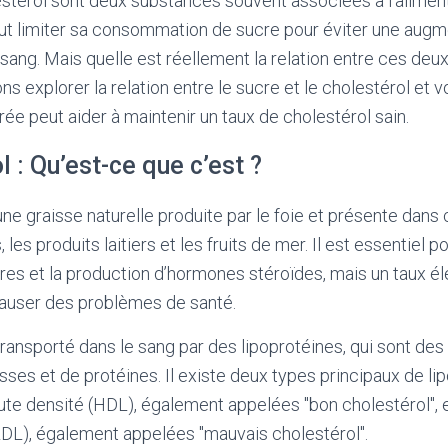
estérol sont deux substances souvent associées à l’alimen
faut limiter sa consommation de sucre pour éviter une augm
 sang. Mais quelle est réellement la relation entre ces de
lons explorer la relation entre le sucre et le cholestérol e
rée peut aider à maintenir un taux de cholestérol sain.
l : Qu’est-ce que c’est ?
une graisse naturelle produite par le foie et présente dans 
 les produits laitiers et les fruits de mer. Il est essentiel p
es et la production d’hormones stéroïdes, mais un taux él
causer des problèmes de santé.
transporté dans le sang par des lipoprotéines, qui sont des
es et de protéines. Il existe deux types principaux de lip
ute densité (HDL), également appelées "bon cholestérol", e
LDL), également appelées "mauvais cholestérol".