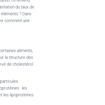
tation. On entend
entation du taux de
ux éléments ? Dans
t voir comment une
certaines aliments,
our la structure des
evé de cholestérol
 particules
oprotéines : les
t les lipoprotéines