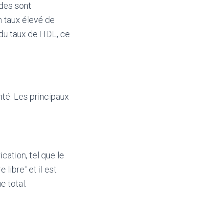
ides sont
n taux élevé de
 du taux de HDL, ce
nté. Les principaux
cation, tel que le
libre" et il est
 total.