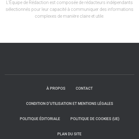
L'Équipe de Rédaction est composée de rédacteurs indépendants
sélectionnés pour leur capacité à communiquer des informations
complexes de manière claire et utile.
À PROPOS
CONTACT
CONDITION D’UTILISATION ET MENTIONS LÉGALES
POLITIQUE ÉDITORIALE
POLITIQUE DE COOKIES (UE)
PLAN DU SITE