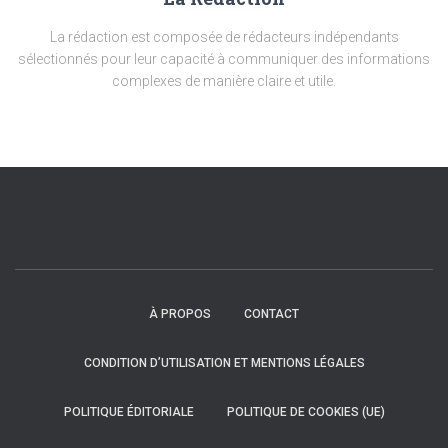
La rédaction est composée de rédacteurs indépendants
sélectionnés pour leur capacité à communiquer des informations
complexes de manière claire et utile.
À PROPOS
CONTACT
CONDITION D’UTILISATION ET MENTIONS LÉGALES
POLITIQUE ÉDITORIALE
POLITIQUE DE COOKIES (UE)