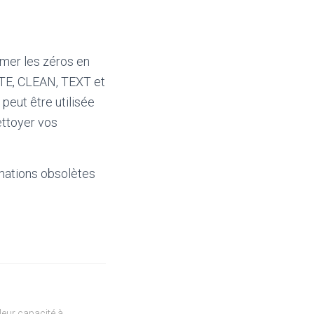
imer les zéros en
UTE, CLEAN, TEXT et
peut être utilisée
ettoyer vos
mations obsolètes
eur capacité à