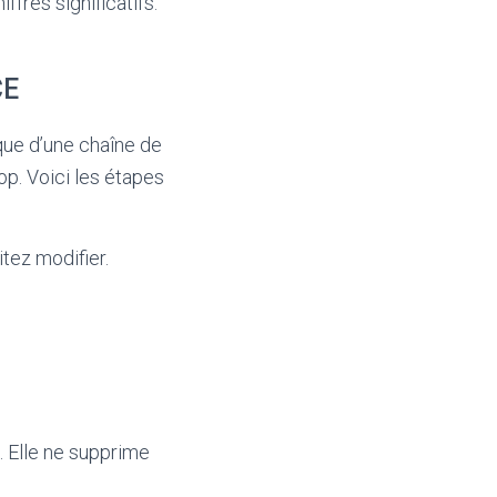
fres significatifs.
CE
que d’une chaîne de
op. Voici les étapes
tez modifier.
. Elle ne supprime