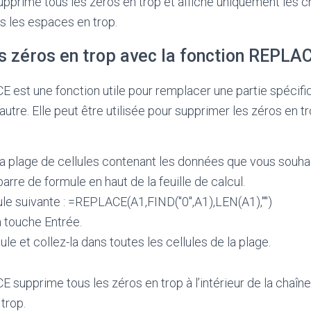
pprime tous les zéros en trop et affiche uniquement les chif
s les espaces en trop.
s zéros en trop avec la fonction REPLA
 est une fonction utile pour remplacer une partie spécifi
utre. Elle peut être utilisée pour supprimer les zéros en tr
a plage de cellules contenant les données que vous souhai
barre de formule en haut de la feuille de calcul.
le suivante : =REPLACE(A1,FIND("0",A1),LEN(A1),"")
 touche Entrée.
le et collez-la dans toutes les cellules de la plage.
 supprime tous les zéros en trop à l’intérieur de la chaîne
trop.