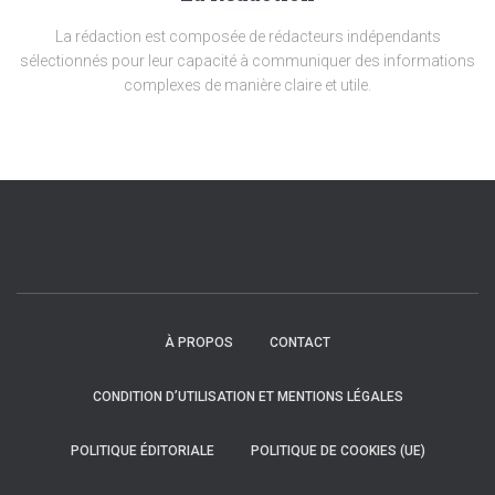
La rédaction est composée de rédacteurs indépendants
sélectionnés pour leur capacité à communiquer des informations
complexes de manière claire et utile.
À PROPOS
CONTACT
CONDITION D’UTILISATION ET MENTIONS LÉGALES
POLITIQUE ÉDITORIALE
POLITIQUE DE COOKIES (UE)