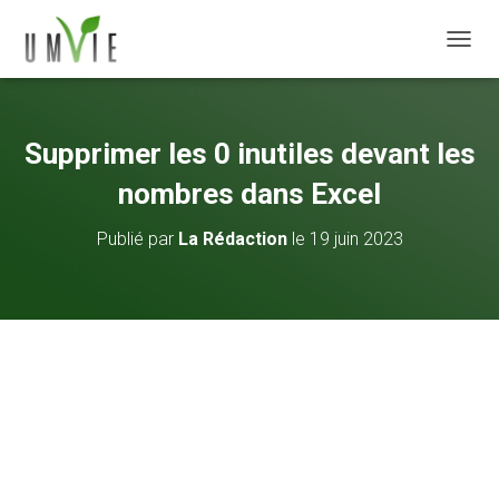
DÉPLI
Supprimer les 0 inutiles devant les
nombres dans Excel
Publié par
La Rédaction
le
19 juin 2023