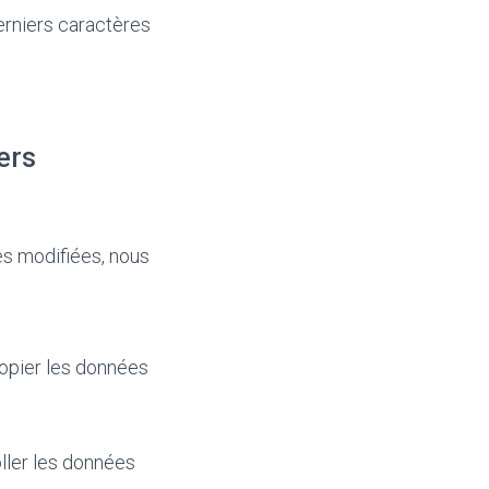
derniers caractères
ers
es modifiées, nous
copier les données
oller les données