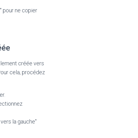
s" pour ne copier
éée
llement créée vers
Pour cela, procédez
er.
lectionnez
 vers la gauche"