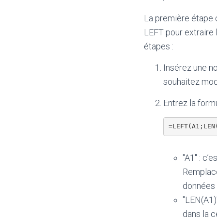
La première étape c
LEFT pour extraire 
étapes :
Insérez une no
souhaitez modi
Entrez la form
=LEFT(A1;LEN
"A1" : c’
Remplacez
données 
"LEN(A1)"
dans la c