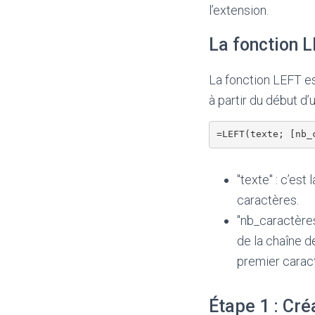
l’extension.
La fonction 
La fonction LEFT e
à partir du début d’
=LEFT(texte; [nb_
"texte" : c’est
caractères.
"nb_caractères
de la chaîne d
premier caract
Étape 1 : Cré