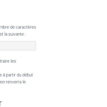
ombre de caractères
t la suivante :
traire les
e à partir du début
ion renverra le
T