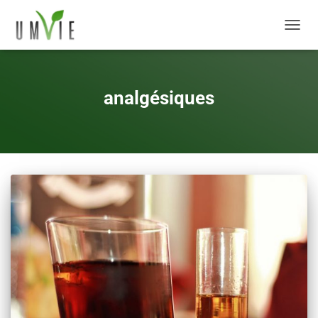
DÉPLI
analgésiques