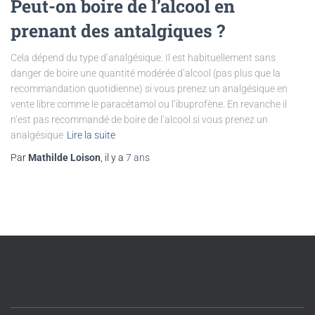
Peut-on boire de l’alcool en
prenant des antalgiques ?
Cela dépend du type d’analgésique. Il est habituellement sans
danger de boire une quantité modérée d’alcool (pas plus que la
recommandation quotidienne) si vous prenez un analgésique en
vente libre comme le paracétamol ou l’ibuprofène. En revanche il
n’est pas recommandé de boire de l’alcool si vous prenez un
analgésique
Lire la suite
Par
Mathilde Loison
, il y a
7 ans