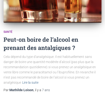
SANTÉ
Peut-on boire de l’alcool en
prenant des antalgiques ?
Cela dépend du type d’analgésique. Il est habituellement sans
danger de boire une quantité modérée d’alcool (pas plus que la
recommandation quotidienne) si vous prenez un analgésique en
vente libre comme le paracétamol ou l’ibuprofène. En revanche il
n’est pas recommandé de boire de l’alcool si vous prenez un
analgésique
Lire la suite
Par
Mathilde Loison
, il y a
7 ans